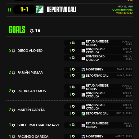
MAY 12, 1999
1-1
DEPORTIVO CALI
H
QUARTERFINALS
MONTEVIDEO
GOALS
16
ESTUDIANTES DE
MAR 30,
3
MÉRIDA
1999
UNIVERSIDAD
5
APR 14,
DIEGO ALONSO
1
CATÓLICA
1999
UNIVERSIDAD
APR 21,
1
CATÓLICA
1999
1
MONTERREY
MAR 2, 1999
2
FABIÁN PUMAR
1
DEPORTIVO CALI
MAY 5, 1999
ESTUDIANTES DE
MAR 30,
1
MÉRIDA
1999
2
RODRIGO LEMOS
UNIVERSIDAD
APR 21,
1
CATÓLICA
1999
UNIVERSIDAD
APR 21,
1
CATÓLICA
1999
2
MARTÍN GARCÍA
1
DEPORTIVO CALI
MAY 12, 1999
ESTUDIANTES DE
1
MAR 6,
GUILLERMO GIACOMAZZI
1
MÉRIDA
1999
1
FACUNDO GARECA
1
MONTERREY
MAR 23, 1999