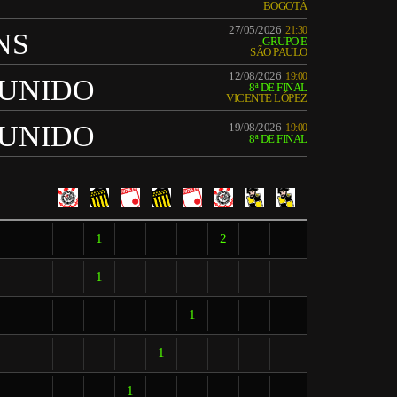
BOGOTÁ
27/05/2026
21:30
NS
GRUPO E
SÃO PAULO
12/08/2026
19:00
UNIDO
8ª DE FINAL
VICENTE LÓPEZ
UNIDO
19/08/2026
19:00
8ª DE FINAL
1
2
1
1
1
1