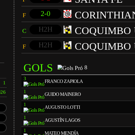
CORINTHIA
2-0
F
COQUIMBO 
H2H
C
COQUIMBO 
H2H
F
GOLS
8
3
FRANCO ZAPIOLA
1
1
026
GUIDO MAINERO
1
AUGUSTO LOTTI
1
AGUSTÍN LAGOS
1
MATEO MENDÍA