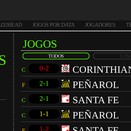
AD2HEAD
JOGOS POR DATA
JOGADORES
T
JOGOS
S
TODOS
CAS
CORINTHIA
0-2
C
PEÑAROL
2-1
F
SANTA FE
2-1
C
PEÑAROL
1-1
C
SANTA FE
1-2
F