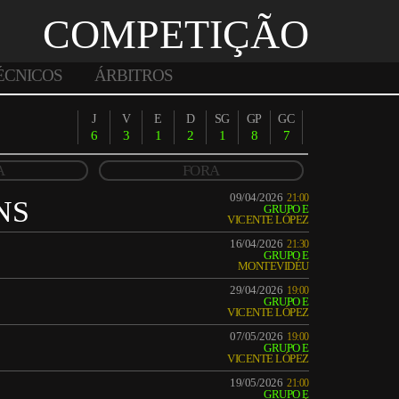
COMPETIÇÃO
ÉCNICOS
ÁRBITROS
J
V
E
D
SG
GP
GC
6
3
1
2
1
8
7
A
FORA
09/04/2026
21:00
NS
GRUPO E
VICENTE LÓPEZ
16/04/2026
21:30
GRUPO E
MONTEVIDÉU
29/04/2026
19:00
GRUPO E
VICENTE LÓPEZ
07/05/2026
19:00
GRUPO E
VICENTE LÓPEZ
19/05/2026
21:00
GRUPO E