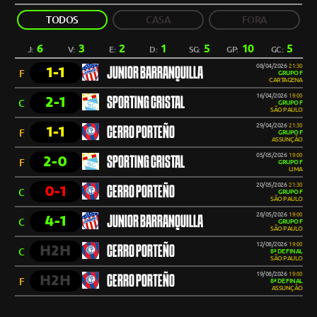
TODOS
CASA
FORA
6
3
2
1
5
10
5
J:
V:
E:
D:
SG:
GP:
GC:
08/04/2026
21:30
1-1
JUNIOR BARRANQUILLA
F
GRUPO F
CARTAGENA
16/04/2026
19:00
2-1
SPORTING CRISTAL
C
GRUPO F
SÃO PAULO
29/04/2026
21:30
1-1
CERRO PORTEÑO
F
GRUPO F
ASSUNÇÃO
05/05/2026
19:00
2-0
SPORTING CRISTAL
F
GRUPO F
LIMA
20/05/2026
21:30
0-1
CERRO PORTEÑO
C
GRUPO F
SÃO PAULO
28/05/2026
19:00
4-1
JUNIOR BARRANQUILLA
C
GRUPO F
SÃO PAULO
12/08/2026
19:00
H2H
CERRO PORTEÑO
C
8ª DE FINAL
SÃO PAULO
19/08/2026
19:00
H2H
CERRO PORTEÑO
F
8ª DE FINAL
ASSUNÇÃO