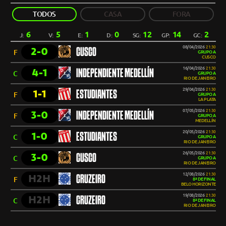
TODOS
CASA
FORA
6
5
1
0
12
14
2
J:
V:
E:
D:
SG:
GP:
GC:
08/04/2026
21:30
2-0
CUSCO
F
GRUPO A
CUSCO
16/04/2026
21:30
4-1
INDEPENDIENTE MEDELLÍN
C
GRUPO A
RIO DE JANEIRO
29/04/2026
21:30
1-1
ESTUDIANTES
F
GRUPO A
LA PLATA
07/05/2026
21:30
3-0
INDEPENDIENTE MEDELLÍN
F
GRUPO A
MEDELLÍN
20/05/2026
21:30
1-0
ESTUDIANTES
C
GRUPO A
RIO DE JANEIRO
26/05/2026
21:30
3-0
CUSCO
C
GRUPO A
RIO DE JANEIRO
12/08/2026
21:30
H2H
CRUZEIRO
F
8ª DE FINAL
BELO HORIZONTE
19/08/2026
21:30
H2H
CRUZEIRO
C
8ª DE FINAL
RIO DE JANEIRO