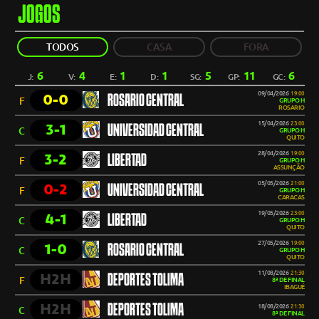
JOGOS
TODOS
CASA
FORA
6
4
1
1
5
11
6
J:
V:
E:
D:
SG:
GP:
GC:
09/04/2026
19:00
0-0
ROSARIO CENTRAL
F
GRUPO H
ROSARIO
15/04/2026
23:00
3-1
UNIVERSIDAD CENTRAL
C
GRUPO H
QUITO
28/04/2026
19:00
3-2
LIBERTAD
F
GRUPO H
ASSUNÇÃO
05/05/2026
21:00
0-2
UNIVERSIDAD CENTRAL
F
GRUPO H
CARACAS
19/05/2026
23:00
4-1
LIBERTAD
C
GRUPO H
QUITO
27/05/2026
19:00
1-0
ROSARIO CENTRAL
C
GRUPO H
QUITO
11/08/2026
21:30
H2H
DEPORTES TOLIMA
F
8ª DE FINAL
IBAGUÉ
H2H
DEPORTES TOLIMA
18/08/2026
21:30
C
8ª DE FINAL