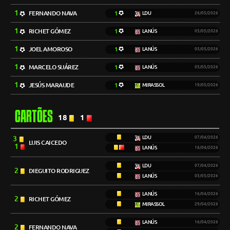
1
FERNANDO NAVA
1
LDU
26/05/2026
1
RICHET GÓMEZ
1
LANÚS
05/05/2026
1
JOEL AMOROSO
1
LANÚS
05/05/2026
1
MARCELO SUÁREZ
1
LANÚS
05/05/2026
1
JESÚS MARAUDE
1
MIRASSOL
19/05/2026
CARTÕES
18
1
3
LDU
07/04/2026
LUIS CAICEDO
1
LANÚS
16/04/2026
LDU
07/04/2026
2
DIEGUITO RODRIGUEZ
LANÚS
05/05/2026
LANÚS
16/04/2026
2
RICHET GÓMEZ
MIRASSOL
29/04/2026
LANÚS
16/04/2026
2
FERNANDO NAVA