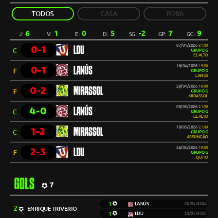
TODOS
CASA
FORA
6
1
0
5
-2
7
9
J:
V:
E:
D:
SG:
GP:
GC:
07/04/2026
21:00
0-1
LDU
C
GRUPO G
EL ALTO
16/04/2026
19:00
0-1
LANÚS
F
GRUPO G
LANÚS
29/04/2026
19:00
0-2
MIRASSOL
F
GRUPO G
MIRASSOL
05/05/2026
21:30
4-0
LANÚS
C
GRUPO G
EL ALTO
19/05/2026
21:00
1-2
MIRASSOL
C
GRUPO G
ASSUNÇÃO
26/05/2026
19:00
2-3
LDU
F
GRUPO G
QUITO
GOLS
7
1
LANÚS
05/05/2026
2
ENRIQUE TRIVERIO
1
LDU
26/05/2026