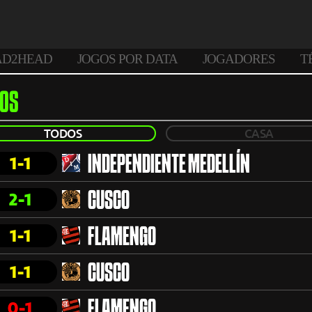
AD2HEAD
JOGOS POR DATA
JOGADORES
T
OS
TODOS
CASA
1-1
INDEPENDIENTE MEDELLÍN
2-1
CUSCO
1-1
FLAMENGO
1-1
CUSCO
0-1
FLAMENGO