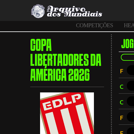
COMPETIÇÕES
HE
COPA
JOG
LIBERTADORES DA
F
AMÉRICA 2026
C
C
F
F