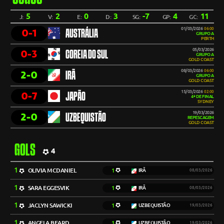
5
2
0
3
-7
4
11
J:
V:
E:
D:
SG:
GP:
GC:
01/03/2026
06:00
0-1
AUSTRÁLIA
GRUPO A
PERTH
05/03/2026
0-3
COREIA DO SUL
GRUPO A
GOLD COAST
08/03/2026
06:00
2-0
IRÃ
GRUPO A
GOLD COAST
15/03/2026
02:00
0-7
JAPÃO
4ª DE FINAL
SYDNEY
19/03/2026
2-0
UZBEQUISTÃO
REPESCAGEM
GOLD COAST
GOLS
4
1
OLIVIA MCDANIEL
1
IRÃ
08/03/2026
1
SARA EGGESVIK
1
IRÃ
08/03/2026
1
JACLYN SAWICKI
1
UZBEQUISTÃO
19/03/2026
1
ANGELA BEARD
1
UZBEQUISTÃO
19/03/2026