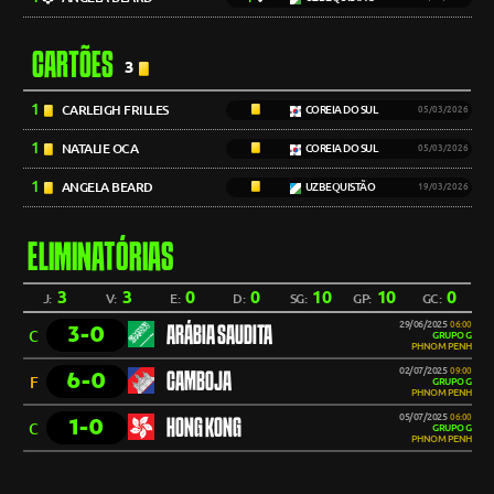
CARTÕES
3
1
CARLEIGH FRILLES
COREIA DO SUL
05/03/2026
1
NATALIE OCA
COREIA DO SUL
05/03/2026
1
ANGELA BEARD
UZBEQUISTÃO
19/03/2026
ELIMINATÓRIAS
3
3
0
0
10
10
0
J:
V:
E:
D:
SG:
GP:
GC:
29/06/2025
06:00
3-0
ARÁBIA SAUDITA
C
GRUPO G
PHNOM PENH
02/07/2025
09:00
6-0
CAMBOJA
F
GRUPO G
PHNOM PENH
05/07/2025
06:00
1-0
HONG KONG
C
GRUPO G
PHNOM PENH