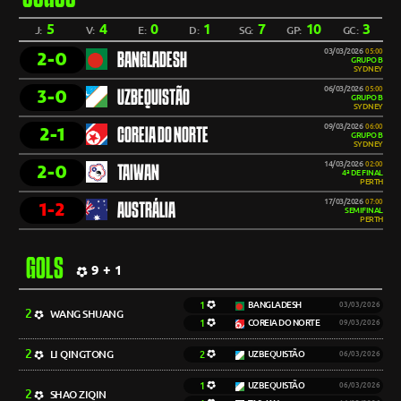
5
4
0
1
7
10
3
J:
V:
E:
D:
SG:
GP:
GC:
03/03/2026
05:00
2-0
BANGLADESH
GRUPO B
SYDNEY
06/03/2026
05:00
3-0
UZBEQUISTÃO
GRUPO B
SYDNEY
09/03/2026
06:00
2-1
COREIA DO NORTE
GRUPO B
SYDNEY
14/03/2026
02:00
2-0
TAIWAN
4ª DE FINAL
PERTH
17/03/2026
07:00
1-2
AUSTRÁLIA
SEMIFINAL
PERTH
GOLS
9 + 1
1
BANGLADESH
03/03/2026
2
WANG SHUANG
1
COREIA DO NORTE
09/03/2026
2
LI QINGTONG
2
UZBEQUISTÃO
06/03/2026
1
UZBEQUISTÃO
06/03/2026
2
SHAO ZIQIN