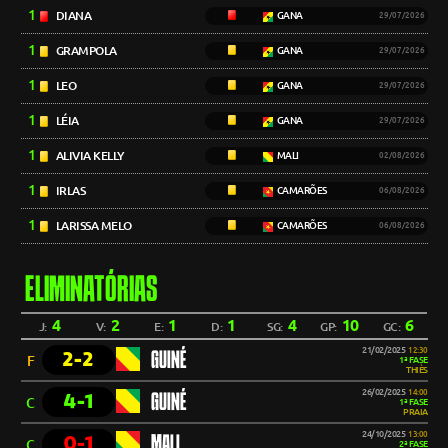
1
DIANA
GANA
29/07/2026
1
GRAMPOLA
GANA
29/07/2026
1
LEO
GANA
29/07/2026
1
LÉIA
GANA
29/07/2026
1
ALIVIA KELLY
MALI
02/08/2026
1
IRLAS
CAMARÕES
06/08/2026
1
LARISSA MELO
CAMARÕES
06/08/2026
ELIMINATÓRIAS
4
2
1
1
4
10
6
J:
V:
E:
D:
SG:
GP:
GC:
21/02/2025
12:30
2-2
GUINÉ
F
1ª FASE
THIÈS
26/02/2025
14:00
4-1
GUINÉ
C
1ª FASE
PRAIA
24/10/2025
13:00
0-1
MALI
C
2ª FASE