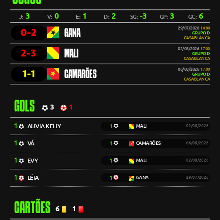
3
0
1
2
-3
3
6
J:
V:
E:
D:
SG:
GP:
GC:
29/07/2026
14:00
0-2
GANA
GRUPO D
CASABLANCA
02/08/2026
17:00
2-3
MALI
GRUPO D
CASABLANCA
06/08/2026
17:00
1-1
CAMARÕES
GRUPO D
CASABLANCA
GOLS
3
1
1
ALIVIA KELLY
1
MALI
02/08/2026
1
VÁ
1
CAMARÕES
06/08/2026
1
EVY
1
MALI
02/08/2026
1
LÉIA
1
GANA
29/07/2026
CARTÕES
6
1