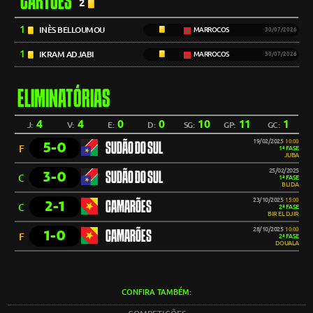
CARTÕES
2
1
INÈS BELLOUMOU
MARROCOS
30/07/2026
1
IKRAM ADJABI
MARROCOS
30/07/2026
ELIMINATÓRIAS
4
4
0
0
10
11
1
J:
V:
E:
D:
SG:
GP:
GC:
19/02/2025
10:00
5-0
SUDÃO DO SUL
F
1ª FASE
JUBA
25/02/2025
3-0
SUDÃO DO SUL
C
1ª FASE
BLIDA
23/10/2025
15:00
2-1
CAMARÕES
C
2ª FASE
BIR EL DJIR
28/10/2025
10:00
1-0
CAMARÕES
F
2ª FASE
DOUALA
CONFIRA TAMBÉM: