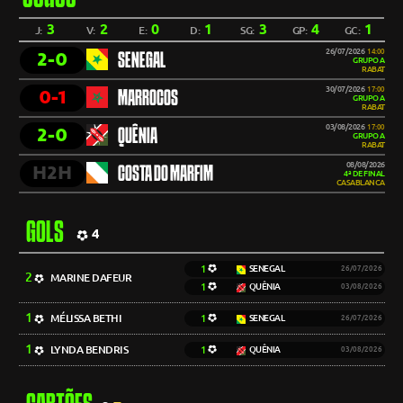
3
2
0
1
3
4
1
J:
V:
E:
D:
SG:
GP:
GC:
26/07/2026
14:00
2-0
SENEGAL
GRUPO A
RABAT
30/07/2026
17:00
0-1
MARROCOS
GRUPO A
RABAT
03/08/2026
17:00
2-0
QUÊNIA
GRUPO A
RABAT
08/08/2026
H2H
COSTA DO MARFIM
4ª DE FINAL
CASABLANCA
GOLS
4
1
SENEGAL
26/07/2026
2
MARINE DAFEUR
1
QUÊNIA
03/08/2026
1
MÉLISSA BETHI
1
SENEGAL
26/07/2026
1
LYNDA BENDRIS
1
QUÊNIA
03/08/2026