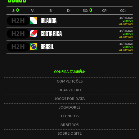
0
0
J:
V:
E:
D:
SG:
GP:
GC:
21/11/2026
H2H
IRLANDA
GRUPO I
AL RAYYAN
24/11/2026
H2H
COSTA RICA
GRUPO I
AL RAYYAN
27/11/2026
H2H
BRASIL
GRUPO I
AL RAYYAN
CONFIRA TAMBÉM:
COMPETIÇÕES
HEAD2HEAD
JOGOS POR DATA
JOGADORES
TÉCNICOS
ÁRBITROS
SOBRE O SITE