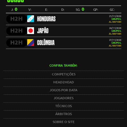
0
0
J:
V:
E:
D:
SG:
GP:
GC:
21/11/2026
H2H
HONDURAS
GRUPO L
AL RAYYAN
24/11/2026
H2H
JAPÃO
GRUPO L
AL RAYYAN
27/11/2026
H2H
COLÔMBIA
GRUPO L
AL RAYYAN
CONFIRA TAMBÉM:
COMPETIÇÕES
HEAD2HEAD
JOGOS POR DATA
JOGADORES
TÉCNICOS
ÁRBITROS
SOBRE O SITE