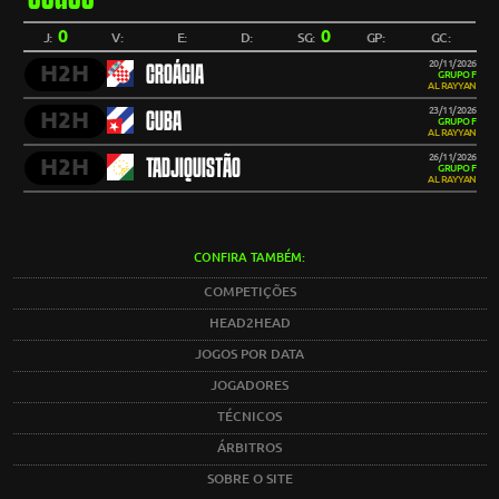
0
0
J:
V:
E:
D:
SG:
GP:
GC:
20/11/2026
H2H
CROÁCIA
GRUPO F
AL RAYYAN
23/11/2026
H2H
CUBA
GRUPO F
AL RAYYAN
26/11/2026
H2H
TADJIQUISTÃO
GRUPO F
AL RAYYAN
CONFIRA TAMBÉM:
COMPETIÇÕES
HEAD2HEAD
JOGOS POR DATA
JOGADORES
TÉCNICOS
ÁRBITROS
SOBRE O SITE