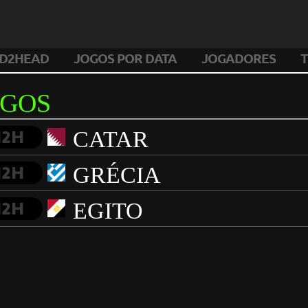
D2HEAD
JOGOS POR DATA
JOGADORES
T
OGOS
CATAR
H2H
GRÉCIA
H2H
EGITO
H2H