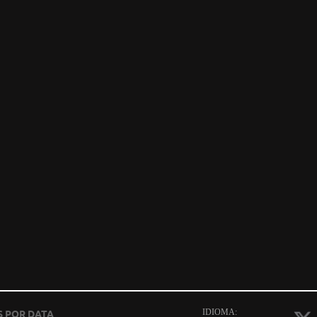
IDIOMA:
 POR DATA