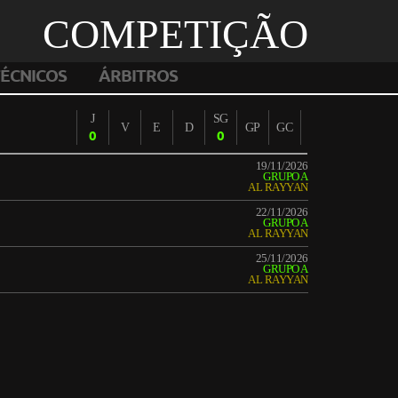
COMPETIÇÃO
ÉCNICOS
ÁRBITROS
J
SG
V
E
D
GP
GC
0
0
19/11/2026
GRUPO A
AL RAYYAN
22/11/2026
GRUPO A
AL RAYYAN
25/11/2026
GRUPO A
AL RAYYAN