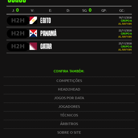
0
0
J:
V:
E:
D:
SG:
GP:
GC:
19/11/2026
H2H
EGITO
GRUPO A
AL RAYYAN
22/11/2026
H2H
PANAMÁ
GRUPO A
AL RAYYAN
25/11/2026
H2H
CATAR
GRUPO A
AL RAYYAN
CONFIRA TAMBÉM:
COMPETIÇÕES
HEAD2HEAD
JOGOS POR DATA
JOGADORES
TÉCNICOS
ÁRBITROS
SOBRE O SITE