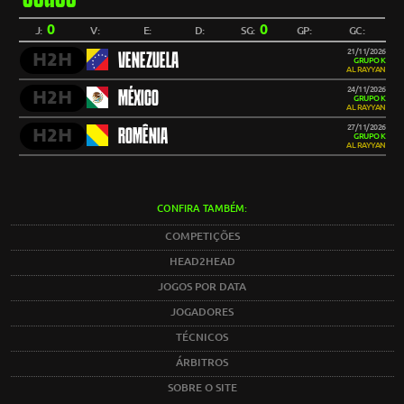
0
0
J:
V:
E:
D:
SG:
GP:
GC:
21/11/2026
H2H
VENEZUELA
GRUPO K
AL RAYYAN
24/11/2026
H2H
MÉXICO
GRUPO K
AL RAYYAN
27/11/2026
H2H
ROMÊNIA
GRUPO K
AL RAYYAN
CONFIRA TAMBÉM:
COMPETIÇÕES
HEAD2HEAD
JOGOS POR DATA
JOGADORES
TÉCNICOS
ÁRBITROS
SOBRE O SITE