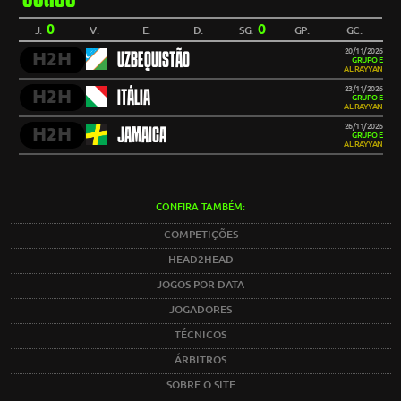
0
0
J:
V:
E:
D:
SG:
GP:
GC:
20/11/2026
H2H
UZBEQUISTÃO
GRUPO E
AL RAYYAN
23/11/2026
H2H
ITÁLIA
GRUPO E
AL RAYYAN
26/11/2026
H2H
JAMAICA
GRUPO E
AL RAYYAN
CONFIRA TAMBÉM:
COMPETIÇÕES
HEAD2HEAD
JOGOS POR DATA
JOGADORES
TÉCNICOS
ÁRBITROS
SOBRE O SITE