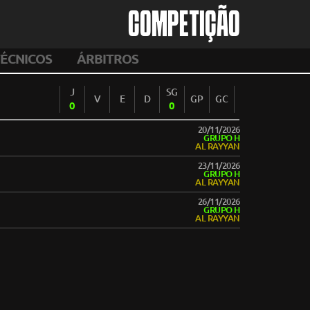
COMPETIÇÃO
ÉCNICOS
ÁRBITROS
J
SG
V
E
D
GP
GC
0
0
20/11/2026
GRUPO H
AL RAYYAN
23/11/2026
GRUPO H
AL RAYYAN
26/11/2026
GRUPO H
AL RAYYAN