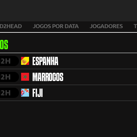
D2HEAD
JOGOS POR DATA
JOGADORES
T
OS
H2H
ESPANHA
H2H
MARROCOS
H2H
FIJI