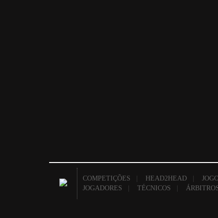
COMPETIÇÕES
|
HEAD2HEAD
|
JOGO
JOGADORES
|
TÉCNICOS
|
ÁRBITRO