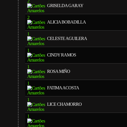
2
GRISELDA GARAY
2
ALICIA BOBADILLA
1
CELESTE AGUILERA
1
CINDY RAMOS
1
ROSA MIÑO
1
FATIMA ACOSTA
1
LICE CHAMORRO
1