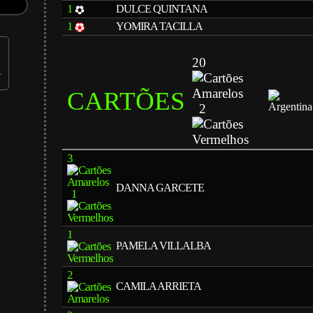
1
DULCE QUINTANA
1
YOMIRA TACILLA
20
CARTÕES
2
3
DANNA GARCETE
1
1
PAMELA VILLALBA
2
CAMILA ARRIETA