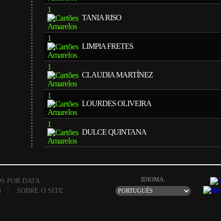
1
TANIA RISO
1
LIMPIA FRETES
1
CLAUDIA MARTÍNEZ
1
LOURDES OLIVEIRA
1
DULCE QUINTANA
IDIOMA:
S POR DATA
S
|
SOBRE O SITE