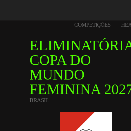
COMPETIÇÕES
HE
ELIMINATÓRI
COPA DO
MUNDO
FEMININA 202
BRASIL