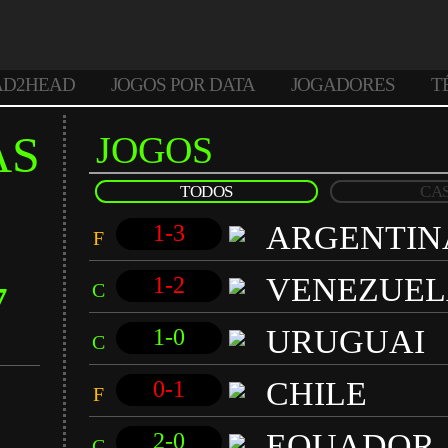
AD2HEAD
JOGOS POR DATA
JOGADORES
T
AS
JOGOS
TODOS
CA
ARGENTIN
1-3
F
VENEZUE
1-2
7
C
URUGUAI
1-0
C
CHILE
0-1
F
EQUADOR
2-0
C