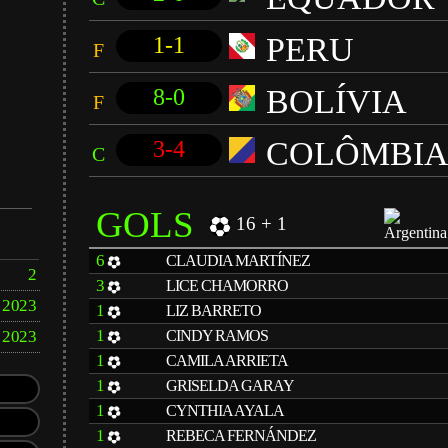
PERU
1-1
F
BOLÍVIA
8-0
F
COLÔMBI
3-4
C
GOLS
16 + 1
6
CLAUDIA MARTÍNEZ
2
3
LICE CHAMORRO
2023
1
LIZ BARRETO
1
2023
CINDY RAMOS
1
CAMILA ARRIETA
1
GRISELDA GARAY
1
CYNTHIA AYALA
1
REBECA FERNÁNDEZ