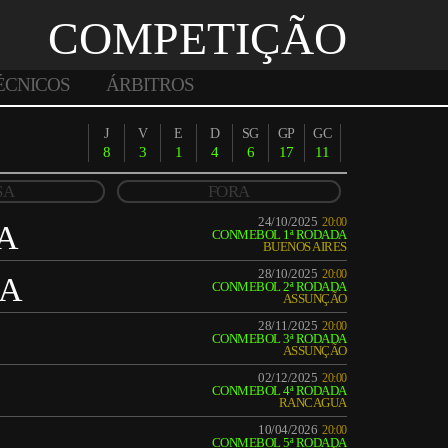
COMPETIÇÃO
ÉCNICOS
ÁRBITROS
J
V
E
D
SG
GP
GC
8
3
1
4
6
17
11
SA
FORA
24/10/2025
20:00
A
CONMEBOL 1ª RODADA
BUENOS AIRES
28/10/2025
20:00
LA
CONMEBOL 2ª RODADA
ASSUNÇÃO
28/11/2025
20:00
CONMEBOL 3ª RODADA
ASSUNÇÃO
02/12/2025
20:00
CONMEBOL 4ª RODADA
RANCAGUA
10/04/2026
20:00
CONMEBOL 5ª RODADA