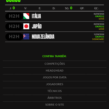
0
0
J:
V:
E:
D:
SG:
GP:
GC:
06/09/2026
H2H
ITÁLIA
GRUPO D
ŁÓDŹ
09/09/2026
H2H
JAPÃO
GRUPO D
ŁÓDŹ
12/09/2026
H2H
NOVA ZELÂNDIA
GRUPO D
SOSNOWIEC
CONFIRA TAMBÉM:
COMPETIÇÕES
HEAD2HEAD
JOGOS POR DATA
JOGADORES
TÉCNICOS
ÁRBITROS
SOBRE O SITE