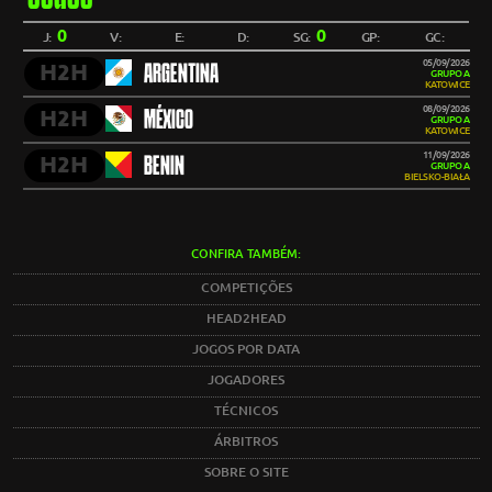
0
0
J:
V:
E:
D:
SG:
GP:
GC:
05/09/2026
H2H
ARGENTINA
GRUPO A
KATOWICE
08/09/2026
H2H
MÉXICO
GRUPO A
KATOWICE
11/09/2026
H2H
BENIN
GRUPO A
BIELSKO-BIAŁA
CONFIRA TAMBÉM:
COMPETIÇÕES
HEAD2HEAD
JOGOS POR DATA
JOGADORES
TÉCNICOS
ÁRBITROS
SOBRE O SITE