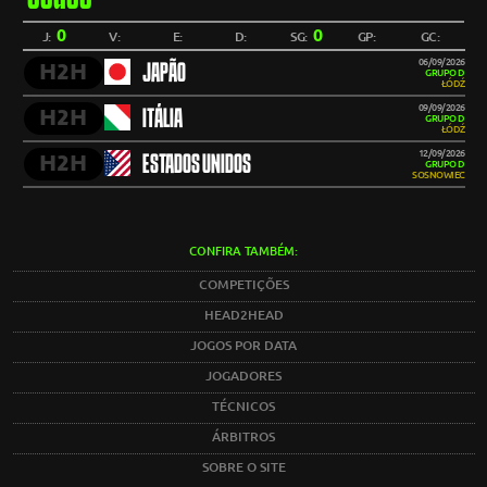
0
0
J:
V:
E:
D:
SG:
GP:
GC:
06/09/2026
H2H
JAPÃO
GRUPO D
ŁÓDŹ
09/09/2026
H2H
ITÁLIA
GRUPO D
ŁÓDŹ
12/09/2026
H2H
ESTADOS UNIDOS
GRUPO D
SOSNOWIEC
CONFIRA TAMBÉM:
COMPETIÇÕES
HEAD2HEAD
JOGOS POR DATA
JOGADORES
TÉCNICOS
ÁRBITROS
SOBRE O SITE