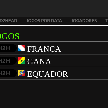
D2HEAD
JOGOS POR DATA
JOGADORES
T
OGOS
FRANÇA
H2H
GANA
H2H
EQUADOR
H2H