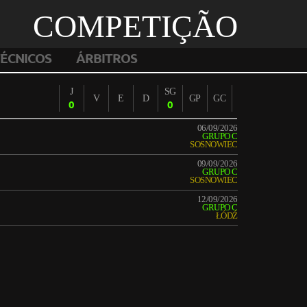
COMPETIÇÃO
ÉCNICOS
ÁRBITROS
J
SG
V
E
D
GP
GC
0
0
06/09/2026
GRUPO C
SOSNOWIEC
09/09/2026
GRUPO C
SOSNOWIEC
12/09/2026
GRUPO C
ŁÓDŹ