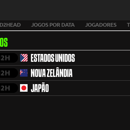
D2HEAD
JOGOS POR DATA
JOGADORES
T
OS
H2H
ESTADOS UNIDOS
H2H
NOVA ZELÂNDIA
H2H
JAPÃO