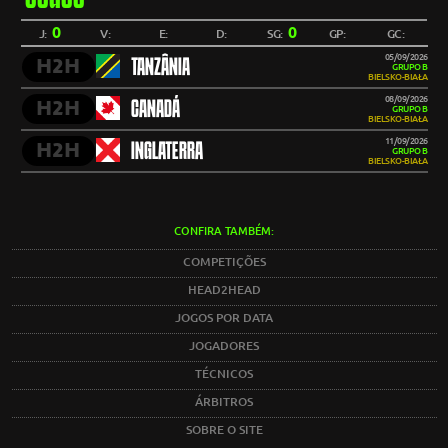
0
0
J:
V:
E:
D:
SG:
GP:
GC:
05/09/2026
H2H
TANZÂNIA
GRUPO B
BIELSKO-BIAŁA
08/09/2026
H2H
CANADÁ
GRUPO B
BIELSKO-BIAŁA
11/09/2026
H2H
INGLATERRA
GRUPO B
BIELSKO-BIAŁA
CONFIRA TAMBÉM:
COMPETIÇÕES
HEAD2HEAD
JOGOS POR DATA
JOGADORES
TÉCNICOS
ÁRBITROS
SOBRE O SITE