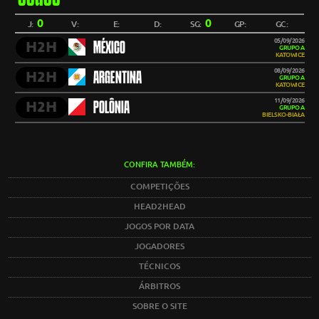
0
0
J:
V:
E:
D:
SG:
GP:
GC:
05/09/2026
H2H
MÉXICO
GRUPO A
KATOWICE
08/09/2026
H2H
ARGENTINA
GRUPO A
KATOWICE
11/09/2026
H2H
POLÔNIA
GRUPO A
BIELSKO-BIAŁA
CONFIRA TAMBÉM:
COMPETIÇÕES
HEAD2HEAD
JOGOS POR DATA
JOGADORES
TÉCNICOS
ÁRBITROS
SOBRE O SITE