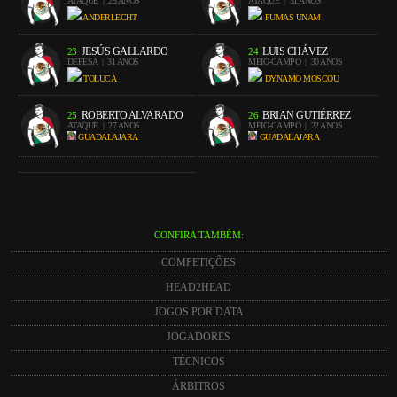
ATAQUE
| 25 ANOS
ATAQUE
| 31 ANOS
ANDERLECHT
PUMAS UNAM
JESÚS GALLARDO
LUIS CHÁVEZ
23
24
DEFESA
| 31 ANOS
MEIO-CAMPO
| 30 ANOS
TOLUCA
DYNAMO MOSCOU
ROBERTO ALVARADO
BRIAN GUTIÉRREZ
25
26
ATAQUE
| 27 ANOS
MEIO-CAMPO
| 22 ANOS
GUADALAJARA
GUADALAJARA
CONFIRA TAMBÉM:
COMPETIÇÕES
HEAD2HEAD
JOGOS POR DATA
JOGADORES
TÉCNICOS
ÁRBITROS