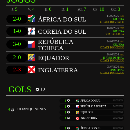
5
4
0
1
7
10
3
J:
V:
E:
D:
SG:
GP:
GC:
11/06/2026
16:00
2-0
ÁFRICA DO SUL
GRUPO A
CIDADE DO MÉXICO
18/06/2026
22:00
1-0
COREIA DO SUL
GRUPO A
GUADALAJARA
REPÚBLICA
24/06/2026
22:00
3-0
GRUPO A
TCHECA
CIDADE DO MÉXICO
30/06/2026
22:00
2-0
EQUADOR
16 AVOS DE FINAL
CIDADE DO MÉXICO
05/07/2026
21:00
2-3
INGLATERRA
8ª DE FINAL
CIDADE DO MÉXICO
GOLS
10
1
ÁFRICA DO SUL
11/06/2026
1
REPÚBLICA TCHECA
24/06/2026
4
JULIÁN QUIÑONES
1
EQUADOR
30/06/2026
1
INGLATERRA
05/07/2026
1
ÁFRICA DO SUL
11/06/2026