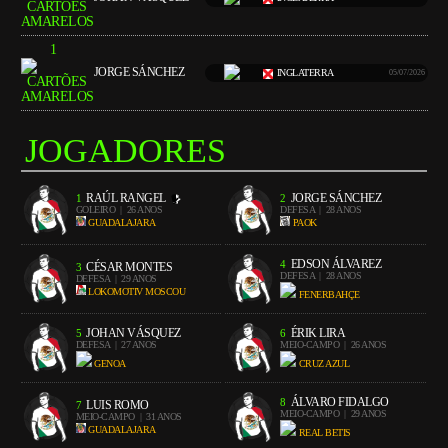
1
JORGE SÁNCHEZ
INGLATERRA
05/07/2026
JOGADORES
RAÚL RANGEL
JORGE SÁNCHEZ
1
2
GOLEIRO
| 26 ANOS
DEFESA
| 28 ANOS
GUADALAJARA
PAOK
EDSON ÁLVAREZ
4
CÉSAR MONTES
3
DEFESA
| 28 ANOS
DEFESA
| 29 ANOS
LOKOMOTIV MOSCOU
FENERBAHÇE
JOHAN VÁSQUEZ
ÉRIK LIRA
5
6
DEFESA
| 27 ANOS
MEIO-CAMPO
| 26 ANOS
GENOA
CRUZ AZUL
ÁLVARO FIDALGO
8
LUIS ROMO
7
MEIO-CAMPO
| 29 ANOS
MEIO-CAMPO
| 31 ANOS
GUADALAJARA
REAL BETIS