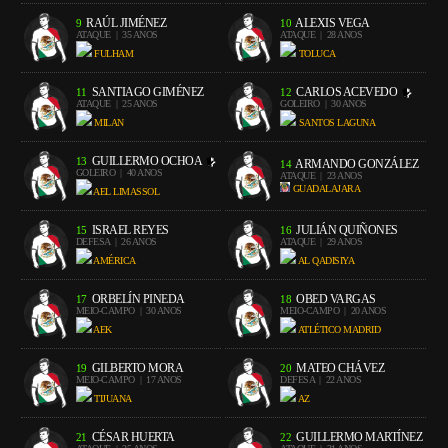
RAÚL JIMÉNEZ
ALEXIS VEGA
9
10
ATAQUE
| 35 ANOS
ATAQUE
| 28 ANOS
FULHAM
TOLUCA
SANTIAGO GIMÉNEZ
CARLOS ACEVEDO
11
12
ATAQUE
| 25 ANOS
GOLEIRO
| 30 ANOS
MILAN
SANTOS LAGUNA
GUILLERMO OCHOA
13
ARMANDO GONZÁLEZ
14
GOLEIRO
| 40 ANOS
ATAQUE
| 23 ANOS
GUADALAJARA
AEL LIMASSOL
ISRAEL REYES
JULIÁN QUIÑONES
15
16
DEFESA
| 26 ANOS
ATAQUE
| 29 ANOS
AMÉRICA
AL QADISIYA
ORBELÍN PINEDA
OBED VARGAS
17
18
MEIO-CAMPO
| 30 ANOS
MEIO-CAMPO
| 20 ANOS
AEK
ATLÉTICO MADRID
GILBERTO MORA
MATEO CHÁVEZ
19
20
MEIO-CAMPO
| 17 ANOS
DEFESA
| 22 ANOS
TIJUANA
AZ
CÉSAR HUERTA
GUILLERMO MARTÍNEZ
21
22