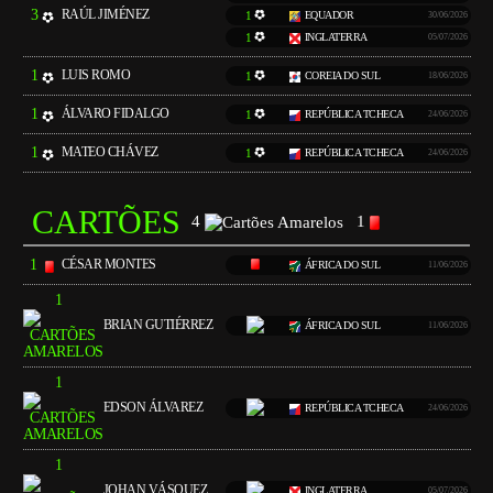
3
RAÚL JIMÉNEZ
1
EQUADOR
30/06/2026
1
INGLATERRA
05/07/2026
1
LUIS ROMO
1
COREIA DO SUL
18/06/2026
1
ÁLVARO FIDALGO
1
REPÚBLICA TCHECA
24/06/2026
1
MATEO CHÁVEZ
1
REPÚBLICA TCHECA
24/06/2026
CARTÕES
4
1
1
CÉSAR MONTES
ÁFRICA DO SUL
11/06/2026
1
BRIAN GUTIÉRREZ
ÁFRICA DO SUL
11/06/2026
1
EDSON ÁLVAREZ
REPÚBLICA TCHECA
24/06/2026
1
JOHAN VÁSQUEZ
INGLATERRA
05/07/2026