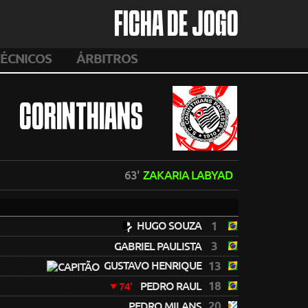
FICHA DE JOGO
ÉCNICOS
ÁRBITROS
CORINTHIANS
63'
ZAKARIA LABYAD
HUGO SOUZA
1
3
GABRIEL PAULISTA
GUSTAVO HENRIQUE
13
18
PEDRO RAUL
74'
20
PEDRO MILANS