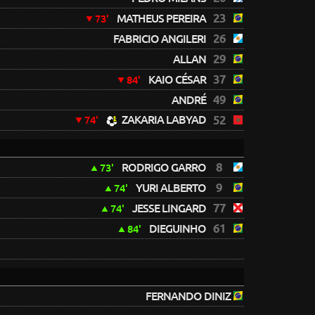
23
MATHEUS PEREIRA
73'
26
FABRICIO ANGILERI
29
ALLAN
37
KAIO CÉSAR
84'
49
ANDRÉ
ZAKARIA LABYAD
52
74'
8
RODRIGO GARRO
73'
9
YURI ALBERTO
74'
77
JESSE LINGARD
74'
61
DIEGUINHO
84'
FERNANDO DINIZ