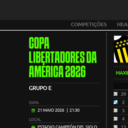
COMPETIÇÕES
HEA
COPA
LIBERTADORES DA
AMÉRICA 2026
MAXI
GRUPO E
29
2
DATA
21 MAIO 2026
| 21:30
3
4
LOCAL
ESTADIO CAMPEÓN DEL SIGLO
13