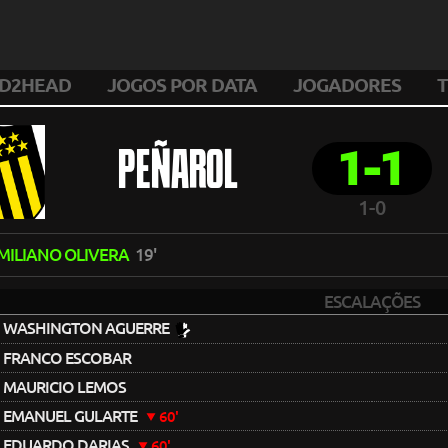
D2HEAD
JOGOS POR DATA
JOGADORES
T
1-1
PEÑAROL
1-0
MILIANO OLIVERA
19'
ESCALAÇÕES
WASHINGTON AGUERRE
FRANCO ESCOBAR
MAURICIO LEMOS
EMANUEL GULARTE
60'
EDUARDO DARIAS
60'