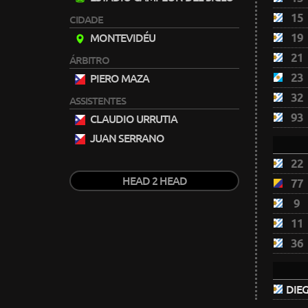
15
CIDADE
19
MONTEVIDÉU
21
ÁRBITRO
23
PIERO MAZA
32
ASSISTENTES
93
CLAUDIO URRUTIA
JUAN SERRANO
22
HEAD 2 HEAD
77
9
11
36
DIEG