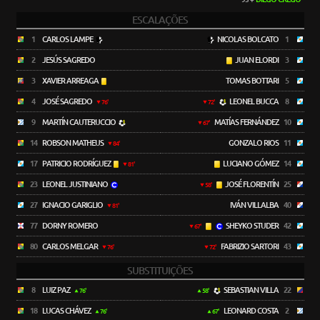
ESCALAÇÕES
1
CARLOS LAMPE
NICOLAS BOLCATO
1
2
JESÚS SAGREDO
JUAN ELORDI
3
3
XAVIER ARREAGA
TOMAS BOTTARI
5
4
JOSÉ SAGREDO
LEONEL BUCCA
8
76'
72'
9
MARTÍN CAUTERUCCIO
MATÍAS FERNÁNDEZ
10
67'
14
ROBSON MATHEUS
GONZALO RIOS
11
84'
17
PATRICIO RODRÍGUEZ
LUCIANO GÓMEZ
14
81'
23
LEONEL JUSTINIANO
JOSÉ FLORENTÍN
25
58'
27
IGNACIO GARIGLIO
IVÁN VILLALBA
40
81'
77
DORNY ROMERO
SHEYKO STUDER
42
67'
80
CARLOS MELGAR
FABRIZIO SARTORI
43
76'
72'
SUBSTITUIÇÕES
8
LUIZ PAZ
SEBASTIAN VILLA
22
76'
58'
18
LUCAS CHÁVEZ
LEONARD COSTA
2
76'
67'