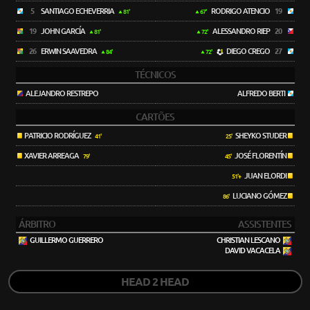
5
SANTIAGO ECHEVERRIA
RODRIGO ATENCIO
19
81'
67'
19
JOHN GARCÍA
ALESSANDRO RIEP
20
81'
72'
26
ERWIN SAAVEDRA
DIEGO CREGO
27
84'
72'
TÉCNICOS
ALEJANDRO RESTREPO
ALFREDO BERTI
CARTÕES
PATRICIO RODRÍGUEZ
SHEYKO STUDER
41'
25'
XAVIER ARREAGA
JOSÉ FLORENTÍN
79'
45'
JUAN ELORDI
51'+
LUCIANO GÓMEZ
86'
ÁRBITRO
ASSISTENTES
GUILLERMO GUERRERO
CHRISTIAN LESCANO
DAVID VACACELA
HEAD 2 HEAD