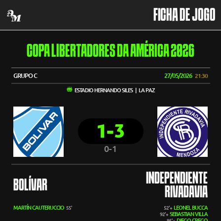
FICHA DE JOGO
COPA LIBERTADORES DA AMÉRICA 2026
GRUPO C
27/05/2026
21:30
ESTADIO HERNANDO SILES | LA PAZ
1-3
0-1
INDEPENDIENTE
BOLÍVAR
RIVADAVIA
MARTÍN CAUTERUCCIO
LEONEL BUCCA
55'
52'+
SEBASTIAN VILLA
92'+
DIEGO CREGO
95'+