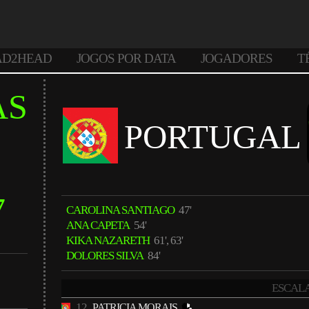
AD2HEAD
JOGOS POR DATA
JOGADORES
T
AS
PORTUGAL
7
CAROLINA SANTIAGO
47'
ANA CAPETA
54'
KIKA NAZARETH
61', 63'
DOLORES SILVA
84'
ESCAL
12
PATRICIA MORAIS