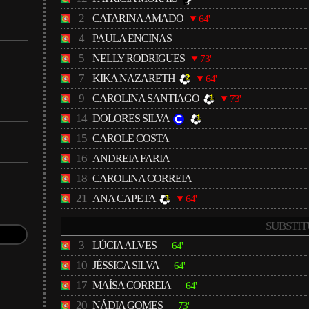
2
CATARINA AMADO
64'
4
PAULA ENCINAS
5
NELLY RODRIGUES
73'
7
KIKA NAZARETH
64'
9
CAROLINA SANTIAGO
73'
14
DOLORES SILVA
15
CAROLE COSTA
16
ANDREIA FARIA
18
CAROLINA CORREIA
21
ANA CAPETA
64'
SUBSTIT
3
LÚCIA ALVES
64'
10
JÉSSICA SILVA
64'
17
MAÍSA CORREIA
64'
20
NÁDIA GOMES
73'