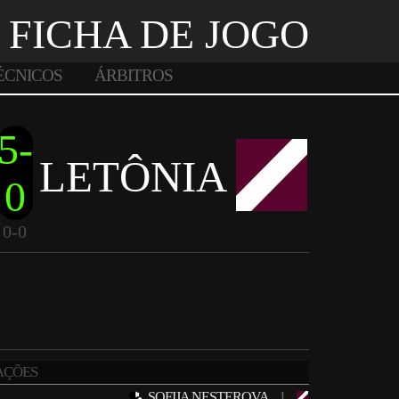
FICHA DE JOGO
ÉCNICOS
ÁRBITROS
5-
LETÔNIA
0
0-0
AÇÕES
1
SOFIJA ŅESTEROVA