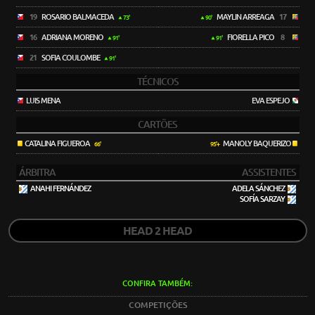
19
ROSARIO BALMACEDA
MAYLIN ARREAGA
17
73'
90'
16
ADRIANA MORENO
FIORELLA PICO
8
91'
91'
21
SOFIA COULOMBE
91'
TÉCNICOS
LUIS MENA
EVA ESPEJO
CARTÕES
CATALINA FIGUEROA
MANOLY BAQUERIZO
66'
95'+
ÁRBITRA
ASSISTENTES
ANAHI FERNÁNDEZ
ADELA SÁNCHEZ
SOFÍA SARZAY
HEAD 2 HEAD
CONFIRA TAMBÉM:
COMPETIÇÕES