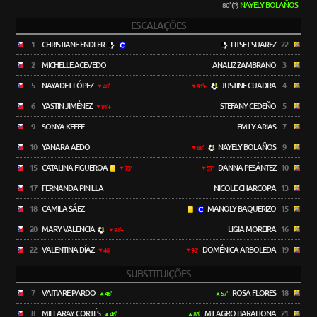
NAYELY BOLAÑOS
80' (P)
ESCALAÇÕES
1
CHRISTIANE ENDLER
LITSET SUAREZ
22
2
MICHELLE ACEVEDO
ANALIZ ZAMBRANO
3
5
NAYADET LÓPEZ
JUSTINE CUADRA
4
46'
91'+
6
YASTIN JIMÉNEZ
STEFANY CEDEÑO
5
91'+
9
SONYA KEEFE
EMILY ARIAS
7
10
YANARA AEDO
NAYELY BOLAÑOS
9
88'
15
CATALINA FIGUEROA
DANNA PESÁNTEZ
10
73'
57'
17
FERNANDA PINILLA
NICOLE CHARCOPA
13
18
CAMILA SÁEZ
MANOLY BAQUERIZO
15
20
MARY VALENCIA
LIGIA MOREIRA
16
91'+
22
VALENTINA DÍAZ
DOMÉNICA ARBOLEDA
19
46'
90'
SUBSTITUIÇÕES
7
VAITIARE PARDO
ROSA FLORES
18
46'
57'
8
MILLARAY CORTÉS
MILAGRO BARAHONA
21
46'
88'