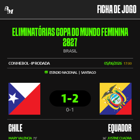
FICHA DE JOGO
ELIMINATÓRIAS COPA DO MUNDO FEMININA
2027
BRASIL
CONMEBOL - 8ª RODADA
05/06/2026
17:00
ESTADIO NACIONAL | SANTIAGO
1-2
0-1
CHILE
EQUADOR
MARY VALENCIA
JUSTINE CUADRA
73'
36'