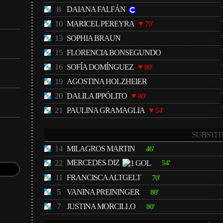
8
DAIANA FALFÁN
10
MARICEL PEREYRA
70'
13
SOPHIA BRAUN
15
FLORENCIA BONSEGUNDO
16
SOFÍA DOMÍNGUEZ
80'
19
AGOSTINA HOLZHEIER
20
DALILA IPPÓLITO
80'
21
PAULINA GRAMAGLIA
54'
SUBSTIT
14
MILAGROS MARTIN
46'
22
MERCEDES DIZ
54'
11
FRANCISCA ALTGELT
70'
5
VANINA PREININGER
80'
7
JUSTINA MORCILLO
80'