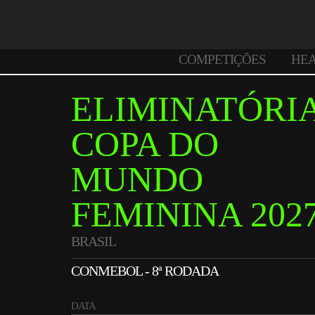
COMPETIÇÕES
HE
ELIMINATÓRI
COPA DO
MUNDO
FEMININA 202
BRASIL
CONMEBOL - 8ª RODADA
DATA