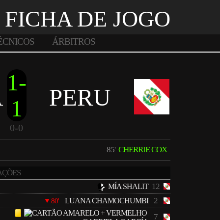
FICHA DE JOGO
ÉCNICOS
ÁRBITROS
1-
A
PERU
1
0-0
85'
CHERRIE COX
AÇÕES
12
MÍA SHALIT
2
LUANA CHAMOCHUMBI
80'
7