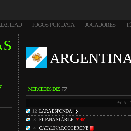
AD2HEAD
JOGOS POR DATA
JOGADORES
T
AS
ARGENTIN
7
MERCEDES DIZ
75'
ESCAL
12
LARA ESPONDA
3
ELIANA STÁBILE
46'
4
CATALINA ROGGERONE