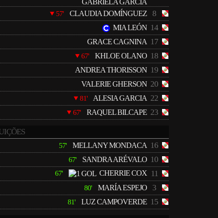
GABRIELA GARCÍA
8
CLAUDIA DOMÍNGUEZ
57'
14
MIA LEÓN
17
GRACE CAGNINA
18
KHLOE OLANO
67'
19
ANDREA THORISSON
20
VALERIE GHERSON
22
ALESIA GARCIA
81'
23
RAQUEL BILCAPE
67'
UIÇÕES
16
MELLANY MONDACA
57'
10
SANDRA ARÉVALO
67'
CHERRIE COX
11
67'
3
MARÍA ESPEJO
80'
15
LUZ CAMPOVERDE
81'