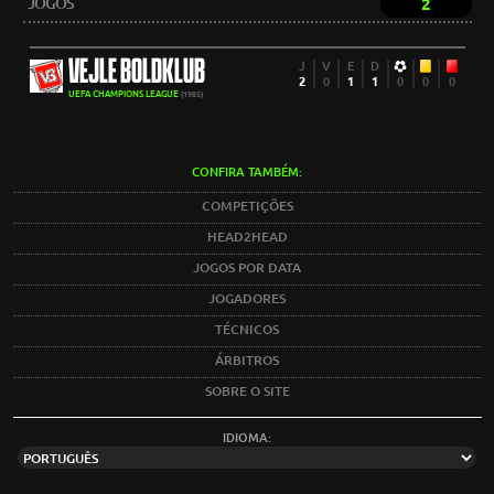
JOGOS
2
VEJLE BOLDKLUB
J
V
E
D
2
0
1
1
0
0
0
UEFA CHAMPIONS LEAGUE
(1985)
CONFIRA TAMBÉM:
COMPETIÇÕES
HEAD2HEAD
JOGOS POR DATA
JOGADORES
TÉCNICOS
ÁRBITROS
SOBRE O SITE
IDIOMA: