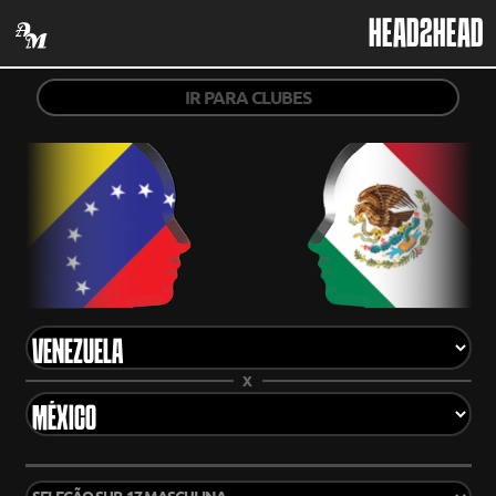
HEAD2HEAD
IR PARA CLUBES
X