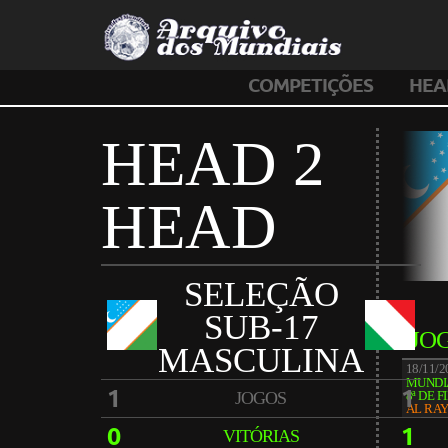
COMPETIÇÕES
HEA
HEAD 2
HEAD
SELEÇÃO
SUB-17
JO
MASCULINA
18/11/
MUNDIA
1
1
JOGOS
8ª DE F
AL RA
0
1
VITÓRIAS