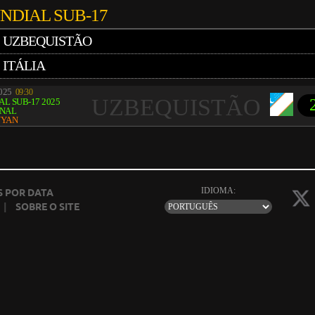
NDIAL SUB-17
UZBEQUISTÃO
ITÁLIA
2025
09:30
UZBEQUISTÃO
L SUB-17 2025
INAL
YYAN
IDIOMA:
 POR DATA
|
SOBRE O SITE