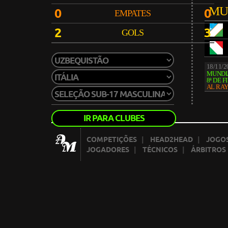
MU
0
0
EMPATES
2
3
GOLS
18/11/
MUNDIA
8ª DE F
AL RA
IR PARA CLUBES
COMPETIÇÕES
|
HEAD2HEAD
|
JOGOS
JOGADORES
|
TÉCNICOS
|
ÁRBITROS