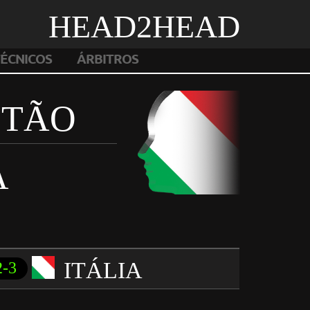
HEAD2HEAD
ÉCNICOS
ÁRBITROS
STÃO
A
ITÁLIA
2-3