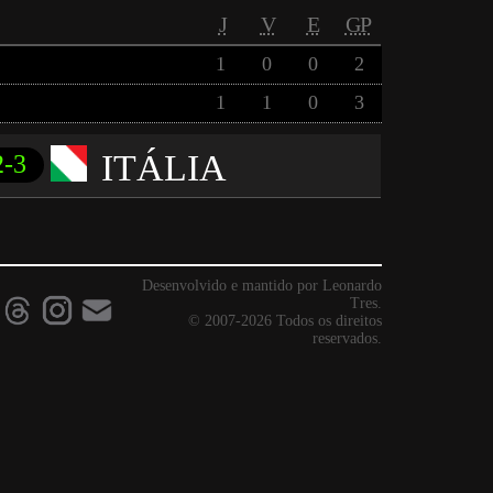
J
V
E
GP
1
0
0
2
1
1
0
3
ITÁLIA
2-3
Desenvolvido e mantido por Leonardo
Tres.
© 2007-2026 Todos os direitos
reservados.