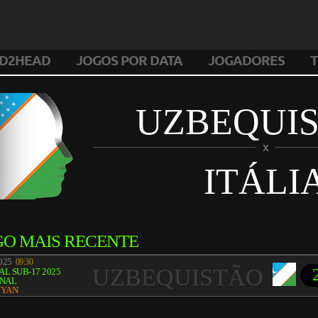
D2HEAD
JOGOS POR DATA
JOGADORES
T
UZBEQUI
X
ITÁLI
GO MAIS RECENTE
2025
09:30
UZBEQUISTÃO
L SUB-17 2025
INAL
YYAN