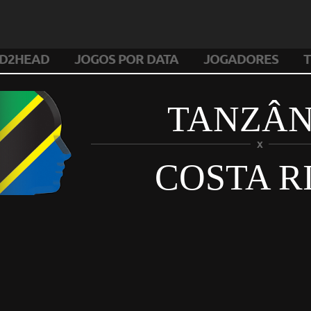
D2HEAD
JOGOS POR DATA
JOGADORES
T
TANZÂN
X
COSTA R