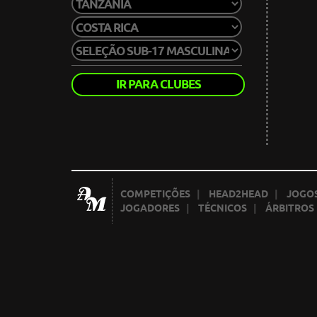
IR PARA CLUBES
COMPETIÇÕES
|
HEAD2HEAD
|
JOGOS
JOGADORES
|
TÉCNICOS
|
ÁRBITROS