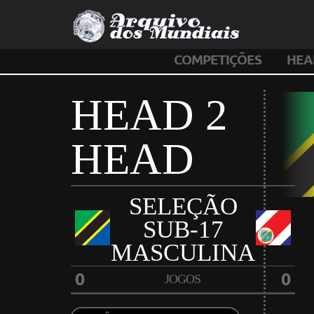
COMPETIÇÕES
HEA
HEAD 2
HEAD
SELEÇÃO
SUB-17
MASCULINA
0
0
JOGOS