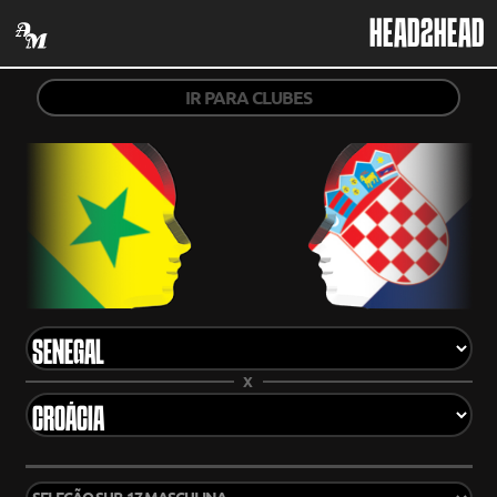
HEAD2HEAD
IR PARA CLUBES
X