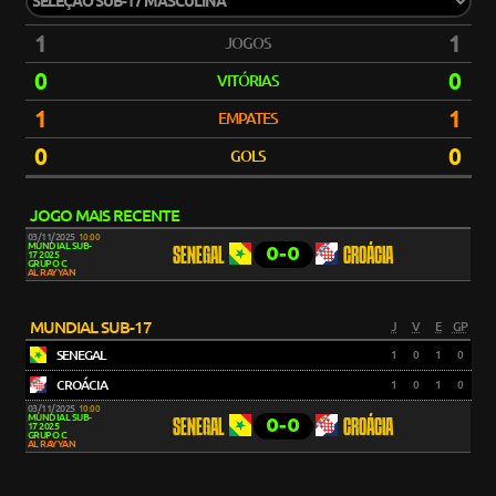
1
1
JOGOS
0
0
VITÓRIAS
1
1
EMPATES
0
0
GOLS
JOGO MAIS RECENTE
03/11/2025
10:00
MUNDIAL SUB-
0-0
SENEGAL
CROÁCIA
17 2025
GRUPO C
AL RAYYAN
MUNDIAL SUB-17
J
V
E
GP
SENEGAL
1
0
1
0
CROÁCIA
1
0
1
0
03/11/2025
10:00
MUNDIAL SUB-
0-0
SENEGAL
CROÁCIA
17 2025
GRUPO C
AL RAYYAN