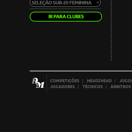
IR PARA CLUBES
COMPETIÇÕES
|
HEAD2HEAD
|
JOGOS
JOGADORES
|
TÉCNICOS
|
ÁRBITROS