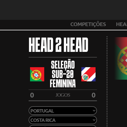
COMPETIÇÕES
HEA
HEAD 2 HEAD
SELEÇÃO
SUB-20
FEMININA
0
0
JOGOS