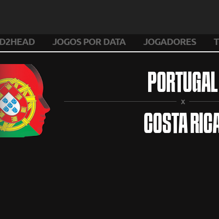
D2HEAD
JOGOS POR DATA
JOGADORES
T
PORTUGAL
X
COSTA RIC