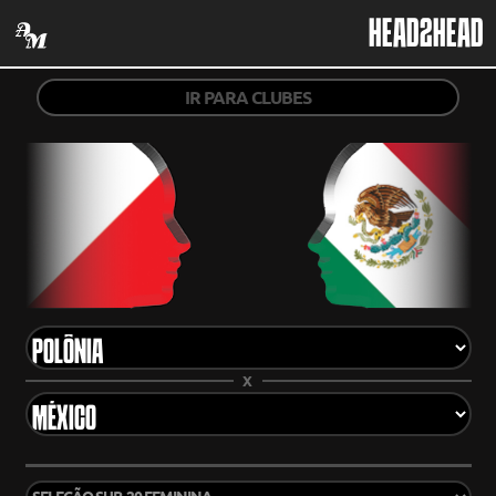
HEAD2HEAD
IR PARA CLUBES
X