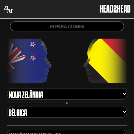
HEAD2HEAD
IR PARA CLUBES
X