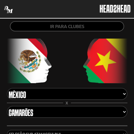
HEAD2HEAD
IR PARA CLUBES
X