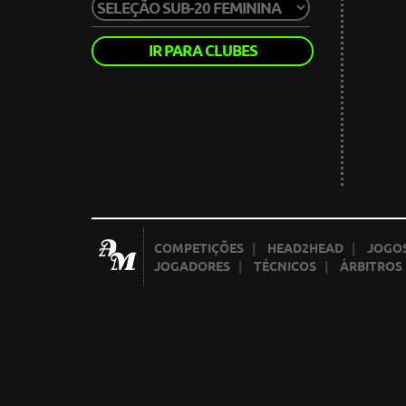
IR PARA CLUBES
COMPETIÇÕES
|
HEAD2HEAD
|
JOGOS
JOGADORES
|
TÉCNICOS
|
ÁRBITROS