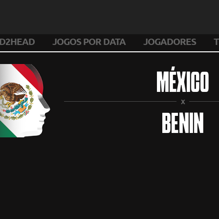
D2HEAD
JOGOS POR DATA
JOGADORES
T
MÉXICO
X
BENIN