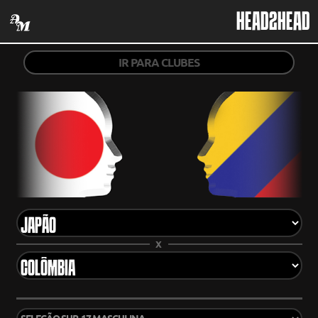
HEAD2HEAD
IR PARA CLUBES
X