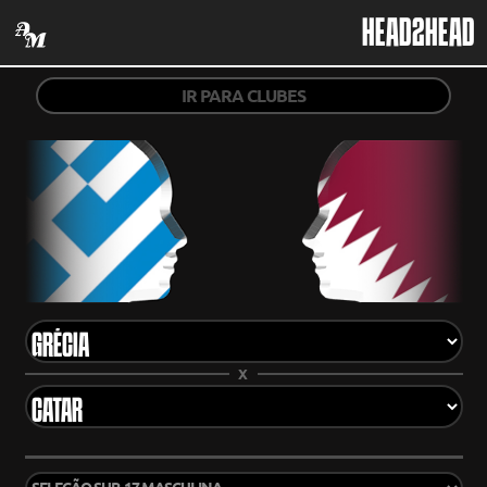
HEAD2HEAD
IR PARA CLUBES
X