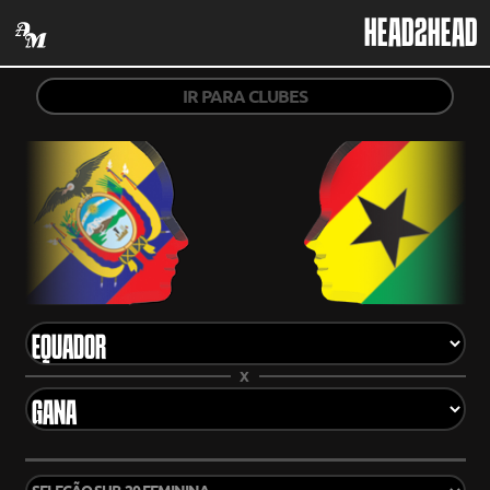
HEAD2HEAD
IR PARA CLUBES
X