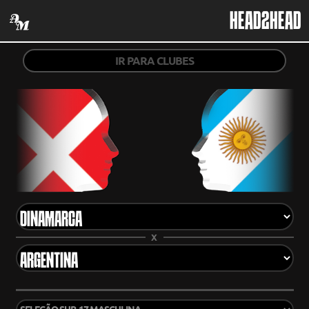
HEAD2HEAD
IR PARA CLUBES
X