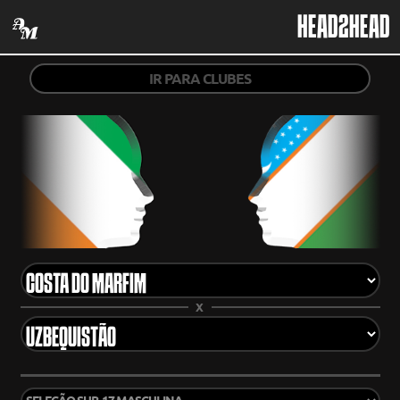
HEAD2HEAD
IR PARA CLUBES
X