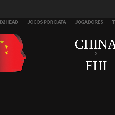
D2HEAD
JOGOS POR DATA
JOGADORES
T
CHIN
X
FIJI