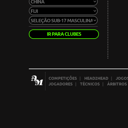
IR PARA CLUBES
COMPETIÇÕES
|
HEAD2HEAD
|
JOGOS
JOGADORES
|
TÉCNICOS
|
ÁRBITROS