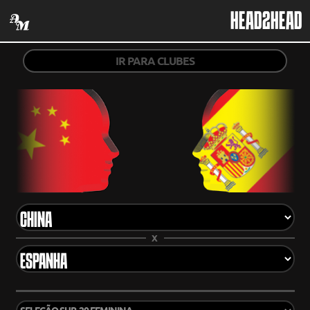
HEAD2HEAD
IR PARA CLUBES
X